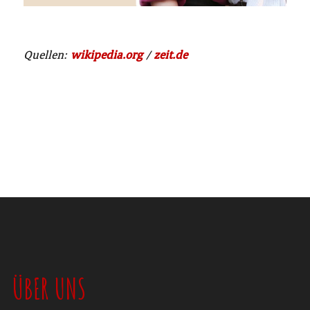
Quellen:
wikipedia.org
/
zeit.de
ÜBER UNS